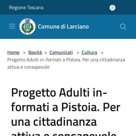
Salta al contenuto principale
Regione Toscana
Comune di Larciano
Home
>
Novità
>
Comunicati
>
Cultura
>
Progetto Adulti in-formati a Pistoia. Per una cittadinanza
attiva e consapevole
Progetto Adulti in-
formati a Pistoia. Per
una cittadinanza
attiva e consapevole