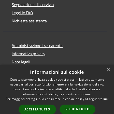
Segnalazione disservizio
Leggi le FAQ
Richiesta assistenza
Amministrazione trasparente
Informativa privacy
Note legali
×
Dichiarazione di accessibilità
Informazioni sui cookie
Questo sito web utilizza cookie tecnici e assimilati strettamente
necessari al corretto funzionamento e alla navigazione del sito,
nonché un cookie tecnico analitico al solo fine di elaborare
informazioni statistiche, aggregate e anonime.
RSS
Copyright © 2026 • Comune di
Per maggiori dettagli, può consultare la cookie policy al seguente
link
Accessibilità
Larciano • Powered by
Privacy
Municipium
Accesso
•
RIFIUTA TUTTO
ACCETTA TUTTO
Cookie