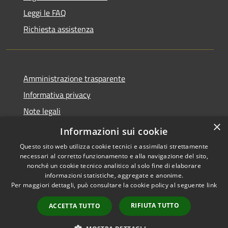
Leggi le FAQ
Richiesta assistenza
Amministrazione trasparente
Informativa privacy
Note legali
×
Dichiarazione di accessibilità
Informazioni sui cookie
Questo sito web utilizza cookie tecnici e assimilati strettamente
necessari al corretto funzionamento e alla navigazione del sito,
nonché un cookie tecnico analitico al solo fine di elaborare
informazioni statistiche, aggregate e anonime.
RSS
Copyright © 2026 • Comune di
Per maggiori dettagli, può consultare la cookie policy al seguente
link
Accessibilità
Larciano • Powered by
Privacy
Municipium
Accesso
•
RIFIUTA TUTTO
ACCETTA TUTTO
Cookie
redazione
Mappa del sito