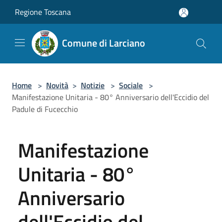
Salta al contenuto principale
Regione Toscana
Comune di Larciano
Home
>
Novità
>
Notizie
>
Sociale
>
Manifestazione Unitaria - 80° Anniversario dell'Eccidio del
Padule di Fucecchio
Manifestazione
Unitaria - 80°
Anniversario
dell'Eccidio del