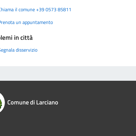
Chiama il comune +39 0573 85811
Prenota un appuntamento
lemi in città
Segnala disservizio
Comune di Larciano