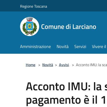
Salta al contenuto principale
Regione Toscana
Comune di Larciano
Amministrazione
Novità
Servizi
Vivere 
Home
>
Novità
>
Avvisi
>
Acconto IMU: la sc
Acconto IMU: la 
pagamento è il 