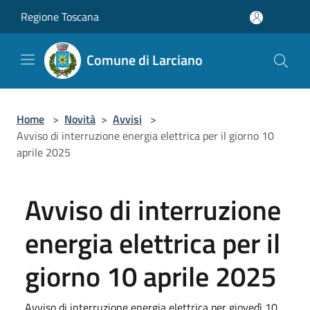
Salta al contenuto principale
Regione Toscana
Comune di Larciano
Home
>
Novità
>
Avvisi
>
Avviso di interruzione energia elettrica per il giorno 10
aprile 2025
Avviso di interruzione
energia elettrica per il
giorno 10 aprile 2025
Avviso di interruzione energia elettrica per giovedì 10