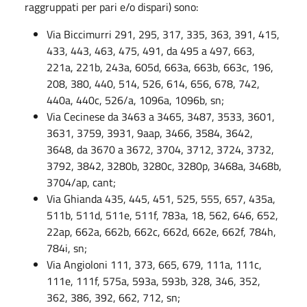
raggruppati per pari e/o dispari) sono:
Via Biccimurri 291, 295, 317, 335, 363, 391, 415,
433, 443, 463, 475, 491, da 495 a 497, 663,
221a, 221b, 243a, 605d, 663a, 663b, 663c, 196,
208, 380, 440, 514, 526, 614, 656, 678, 742,
440a, 440c, 526/a, 1096a, 1096b, sn;
Via Cecinese da 3463 a 3465, 3487, 3533, 3601,
3631, 3759, 3931, 9aap, 3466, 3584, 3642,
3648, da 3670 a 3672, 3704, 3712, 3724, 3732,
3792, 3842, 3280b, 3280c, 3280p, 3468a, 3468b,
3704/ap, cant;
Via Ghianda 435, 445, 451, 525, 555, 657, 435a,
511b, 511d, 511e, 511f, 783a, 18, 562, 646, 652,
22ap, 662a, 662b, 662c, 662d, 662e, 662f, 784h,
784i, sn;
Via Angioloni 111, 373, 665, 679, 111a, 111c,
111e, 111f, 575a, 593a, 593b, 328, 346, 352,
362, 386, 392, 662, 712, sn;