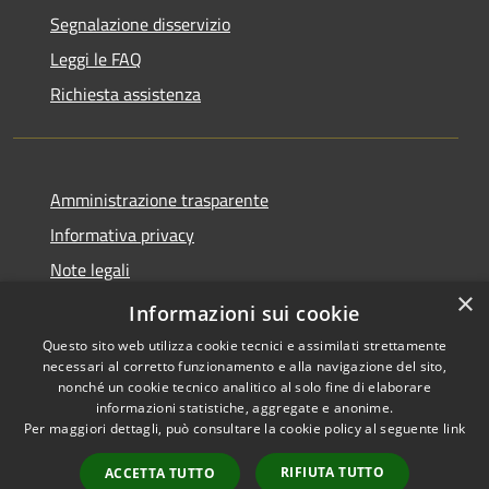
Segnalazione disservizio
Leggi le FAQ
Richiesta assistenza
Amministrazione trasparente
Informativa privacy
Note legali
×
Dichiarazione di accessibilità
Informazioni sui cookie
Questo sito web utilizza cookie tecnici e assimilati strettamente
necessari al corretto funzionamento e alla navigazione del sito,
nonché un cookie tecnico analitico al solo fine di elaborare
informazioni statistiche, aggregate e anonime.
RSS
Copyright © 2026 • Comune di
Per maggiori dettagli, può consultare la cookie policy al seguente
link
Accessibilità
Larciano • Powered by
Privacy
Municipium
Accesso
•
RIFIUTA TUTTO
ACCETTA TUTTO