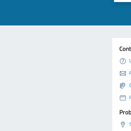
Cont
Prob