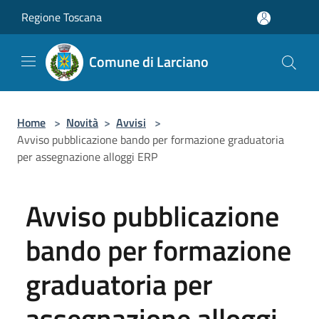
Salta al contenuto principale
Regione Toscana
Comune di Larciano
Home
>
Novità
>
Avvisi
>
Avviso pubblicazione bando per formazione graduatoria
per assegnazione alloggi ERP
Avviso pubblicazione
bando per formazione
graduatoria per
assegnazione alloggi