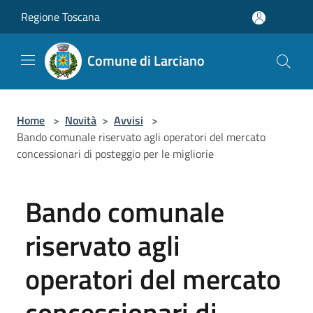
Salta al contenuto principale
Regione Toscana
Comune di Larciano
Home
>
Novità
>
Avvisi
>
Bando comunale riservato agli operatori del mercato
concessionari di posteggio per le migliorie
Bando comunale
riservato agli
operatori del mercato
concessionari di