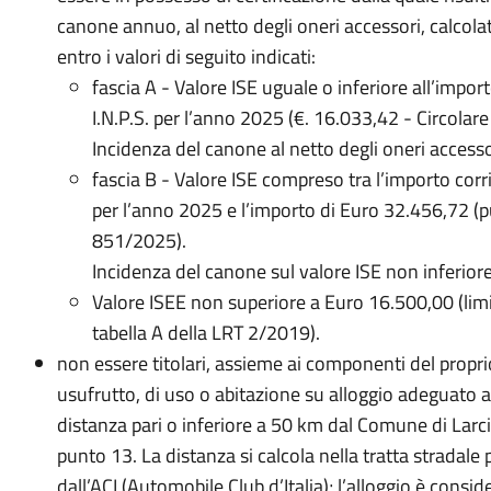
canone annuo, al netto degli oneri accessori, calcola
entro i valori di seguito indicati:
fascia A - Valore ISE uguale o inferiore all’imp
I.N.P.S. per l’anno 2025 (€. 16.033,42 - Circolar
Incidenza del canone al netto degli oneri accessor
fascia B - Valore ISE compreso tra l’importo cor
per l’anno 2025 e l’importo di Euro 32.456,72 (pu
851/2025).
Incidenza del canone sul valore ISE non inferiore
Valore ISEE non superiore a Euro 16.500,00 (limite
tabella A della LRT 2/2019).
non essere titolari, assieme ai componenti del proprio 
usufrutto, di uso o abitazione su alloggio adeguato a
distanza pari o inferiore a 50 km dal Comune di Larc
punto 13. La distanza si calcola nella tratta stradale p
dall’ACI (Automobile Club d’Italia); l’alloggio è cons