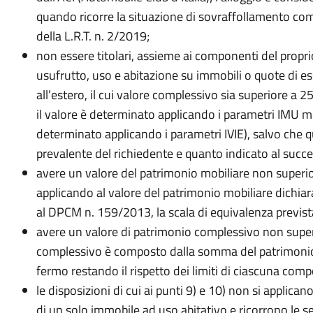
quando ricorre la situazione di sovraffollamento co
della L.R.T. n. 2/2019;
non essere titolari, assieme ai componenti del proprio 
usufrutto, uso e abitazione su immobili o quote di essi 
all’estero, il cui valore complessivo sia superiore a 25
il valore è determinato applicando i parametri IMU men
determinato applicando i parametri IVIE), salvo che que
prevalente del richiedente e quanto indicato al succ
avere un valore del patrimonio mobiliare non superior
applicando al valore del patrimonio mobiliare dichiarat
al DPCM n. 159/2013, la scala di equivalenza previs
avere un valore di patrimonio complessivo non super
complessivo è composto dalla somma del patrimonio 
fermo restando il rispetto dei limiti di ciascuna comp
le disposizioni di cui ai punti 9) e 10) non si applica
di un solo immobile ad uso abitativo e ricorrono le se