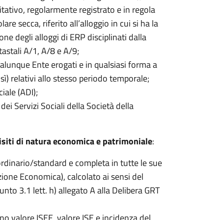
itativo, regolarmente registrato e in regola
are secca, riferito all’alloggio in cui si ha la
one degli alloggi di ERP disciplinati dalla
atastali A/1, A/8 e A/9;
qualunque Ente erogati e in qualsiasi forma a
sì) relativi allo stesso periodo temporale;
iale (ADI);
dei Servizi Sociali della Società della
isiti di natura economica e patrimoniale
:
ordinario/standard e completa in tutte le sue
azione Economica), calcolato ai sensi del
o 3.1 lett. h) allegato A alla Delibera GRT
ino valore ISEE, valore ISE e incidenza del