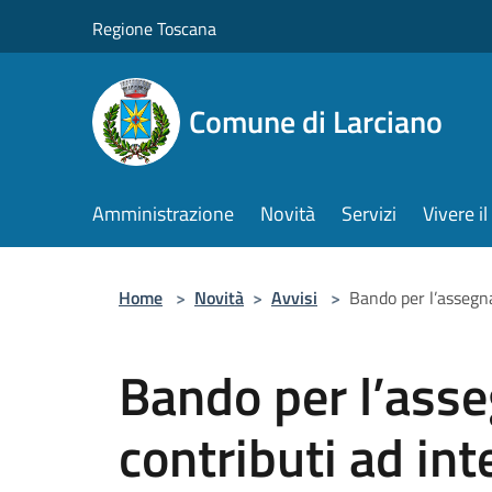
Salta al contenuto principale
Regione Toscana
Comune di Larciano
Amministrazione
Novità
Servizi
Vivere 
Home
>
Novità
>
Avvisi
>
Bando per l’assegna
Bando per l’asse
contributi ad in