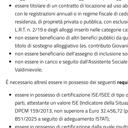
essere titolare di un contratto di locazione ad uso ab
con le registrazioni annuali o in regime fiscale di cedol
residenza, di proprietà privata o pubblica, con esclusi
L.R.T. n. 2/19 e degli alloggi inseriti nelle categorie c
non essere beneficiario di altri benefici pubblici da 
titolo di sostegno alloggiativo (es. contributo Giovani
non essere beneficiario dell’assegno di inclusione soc
non essere in carico e seguito dall’Assistente Sociale 
Valdinievole;
É necessario altresì essere in possesso dei seguenti
requ
essere in possesso di certificazione ISE/ISEE di tipo 
parti, attestante un valore ISE (Indicatore della Situ
DPCM 159/2013, non superiore a Euro 32.456,72 (punt
851/2025 a seguito di adeguamento ISTAT);
essere in possesso di certificazione dalla quale risult