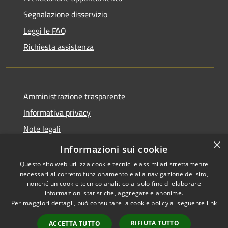
Segnalazione disservizio
Leggi le FAQ
Richiesta assistenza
Amministrazione trasparente
Informativa privacy
Note legali
×
Dichiarazione di accessibilità
Informazioni sui cookie
Questo sito web utilizza cookie tecnici e assimilati strettamente
necessari al corretto funzionamento e alla navigazione del sito,
nonché un cookie tecnico analitico al solo fine di elaborare
informazioni statistiche, aggregate e anonime.
RSS
Copyright © 2026 • Comune di
Per maggiori dettagli, può consultare la cookie policy al seguente
link
Accessibilità
Larciano • Powered by
Privacy
Municipium
Accesso
•
RIFIUTA TUTTO
ACCETTA TUTTO