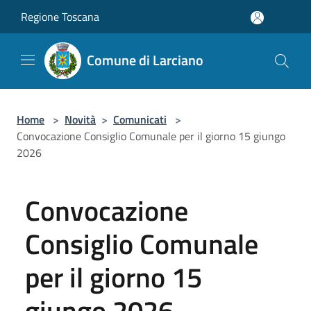
Salta al contenuto principale
Regione Toscana
Comune di Larciano
Home
>
Novità
>
Comunicati
>
Convocazione Consiglio Comunale per il giorno 15 giungo
2026
Convocazione
Consiglio Comunale
per il giorno 15
giungo 2026