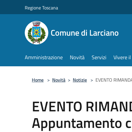
Salta al contenuto principale
Regione Toscana
Comune di Larciano
Amministrazione
Novità
Servizi
Vivere 
Home
>
Novità
>
Notizie
>
EVENTO RIMANDATO
EVENTO RIMAN
Appuntamento con