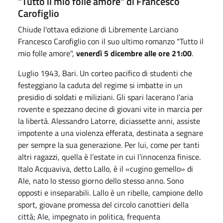
"Tutto il mio folle amore" di Francesco
Carofiglio
Chiude l'ottava edizione di Libremente Larciano
Francesco Carofiglio con il suo ultimo romanzo "Tutto il
mio folle amore",
venerdì 5 dicembre alle ore 21:00
.
Luglio 1943, Bari. Un corteo pacifico di studenti che
festeggiano la caduta del regime si imbatte in un
presidio di soldati e miliziani. Gli spari lacerano l’aria
rovente e spezzano decine di giovani vite in marcia per
la libertà. Alessandro Latorre, diciassette anni, assiste
impotente a una violenza efferata, destinata a segnare
per sempre la sua generazione. Per lui, come per tanti
altri ragazzi, quella è l’estate in cui l’innocenza finisce.
Italo Acquaviva, detto Lallo, è il «cugino gemello» di
Ale, nato lo stesso giorno dello stesso anno. Sono
opposti e inseparabili. Lallo è un ribelle, campione dello
sport, giovane promessa del circolo canottieri della
città; Ale, impegnato in politica, frequenta