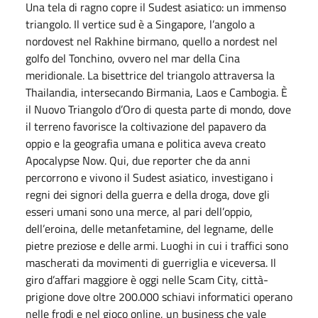
Una tela di ragno copre il Sudest asiatico: un immenso
triangolo. Il vertice sud è a Singapore, l’angolo a
nordovest nel Rakhine birmano, quello a nordest nel
golfo del Tonchino, ovvero nel mar della Cina
meridionale. La bisettrice del triangolo attraversa la
Thailandia, intersecando Birmania, Laos e Cambogia. È
il Nuovo Triangolo d’Oro di questa parte di mondo, dove
il terreno favorisce la coltivazione del papavero da
oppio e la geografia umana e politica aveva creato
Apocalypse Now. Qui, due reporter che da anni
percorrono e vivono il Sudest asiatico, investigano i
regni dei signori della guerra e della droga, dove gli
esseri umani sono una merce, al pari dell’oppio,
dell’eroina, delle metanfetamine, del legname, delle
pietre preziose e delle armi. Luoghi in cui i traffici sono
mascherati da movimenti di guerriglia e viceversa. Il
giro d’affari maggiore è oggi nelle Scam City, città-
prigione dove oltre 200.000 schiavi informatici operano
nelle frodi e nel gioco online, un business che vale