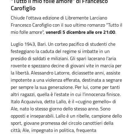
"Tutto il mio folle amore" di Francesco
Carofiglio
Chiude l'ottava edizione di Libremente Larciano
Francesco Carofiglio con il suo ultimo romanzo "Tutto il
mio folle amore",
venerdì 5 dicembre alle ore 21:00
.
Luglio 1943, Bari. Un corteo pacifico di studenti che
festeggiano la caduta del regime si imbatte in un
presidio di soldati e miliziani. Gli spari lacerano l’aria
rovente e spezzano decine di giovani vite in marcia per
la libertà. Alessandro Latorre, diciassette anni, assiste
impotente a una violenza efferata, destinata a segnare
per sempre la sua generazione. Per lui, come per tanti
altri ragazzi, quella è l’estate in cui l’innocenza finisce.
Italo Acquaviva, detto Lallo, è il «cugino gemello» di
Ale, nato lo stesso giorno dello stesso anno. Sono
opposti e inseparabili. Lallo è un ribelle, campione dello
sport, giovane promessa del circolo canottieri della
città; Ale, impegnato in politica, frequenta