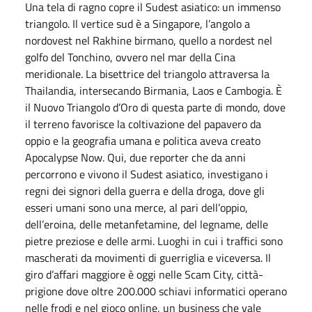
Una tela di ragno copre il Sudest asiatico: un immenso
triangolo. Il vertice sud è a Singapore, l’angolo a
nordovest nel Rakhine birmano, quello a nordest nel
golfo del Tonchino, ovvero nel mar della Cina
meridionale. La bisettrice del triangolo attraversa la
Thailandia, intersecando Birmania, Laos e Cambogia. È
il Nuovo Triangolo d’Oro di questa parte di mondo, dove
il terreno favorisce la coltivazione del papavero da
oppio e la geografia umana e politica aveva creato
Apocalypse Now. Qui, due reporter che da anni
percorrono e vivono il Sudest asiatico, investigano i
regni dei signori della guerra e della droga, dove gli
esseri umani sono una merce, al pari dell’oppio,
dell’eroina, delle metanfetamine, del legname, delle
pietre preziose e delle armi. Luoghi in cui i traffici sono
mascherati da movimenti di guerriglia e viceversa. Il
giro d’affari maggiore è oggi nelle Scam City, città-
prigione dove oltre 200.000 schiavi informatici operano
nelle frodi e nel gioco online, un business che vale