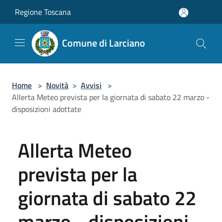
Salta al contenuto principale
Regione Toscana
Comune di Larciano
Home
>
Novità
>
Avvisi
>
Allerta Meteo prevista per la giornata di sabato 22 marzo -
disposizioni adottate
Allerta Meteo
prevista per la
giornata di sabato 22
marzo - disposizioni