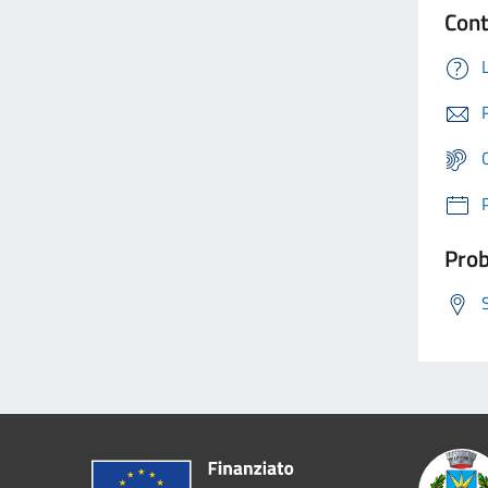
Cont
Prob