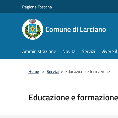
Salta al contenuto principale
Regione Toscana
Comune di Larciano
Amministrazione
Novità
Servizi
Vivere 
Home
>
Servizi
>
Educazione e formazione
Educazione e formazion