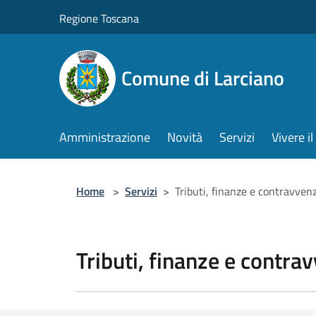
Salta al contenuto principale
Regione Toscana
Comune di Larciano
Amministrazione
Novità
Servizi
Vivere 
Home
>
Servizi
>
Tributi, finanze e contravven
Tributi, finanze e contra