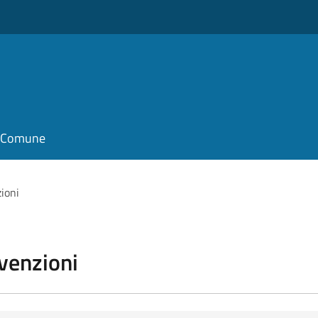
il Comune
zioni
vvenzioni