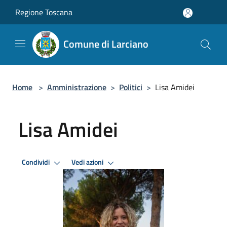
Salta al contenuto principale
Regione Toscana
Comune di Larciano
Home
>
Amministrazione
>
Politici
>
Lisa Amidei
Lisa Amidei
Condividi
Vedi azioni