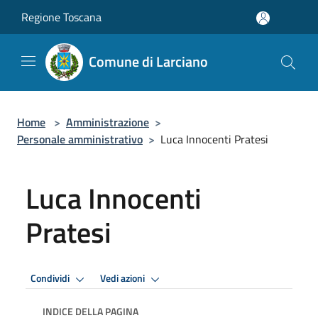
Salta al contenuto principale
Regione Toscana
Comune di Larciano
Home
>
Amministrazione
>
Personale amministrativo
>
Luca Innocenti Pratesi
Luca Innocenti
Pratesi
Condividi
Vedi azioni
INDICE DELLA PAGINA