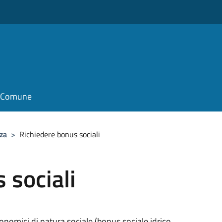
il Comune
za
>
Richiedere bonus sociali
 sociali
conomici di natura sociale (bonus sociale idrico