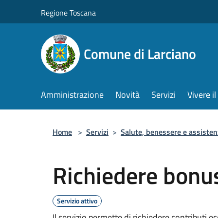
Salta al contenuto principale
Regione Toscana
Comune di Larciano
Amministrazione
Novità
Servizi
Vivere 
Home
>
Servizi
>
Salute, benessere e assisten
Richiedere bonus
Servizio attivo
Il servizio permette di richiedere contributi e