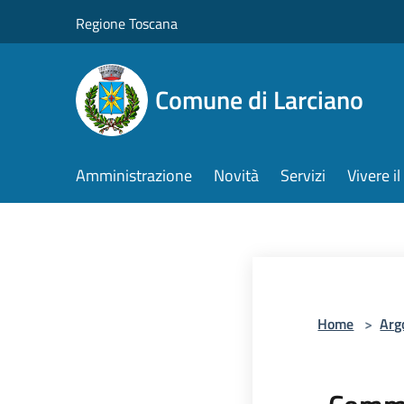
Salta al contenuto principale
Regione Toscana
Comune di Larciano
Amministrazione
Novità
Servizi
Vivere 
Home
>
Arg