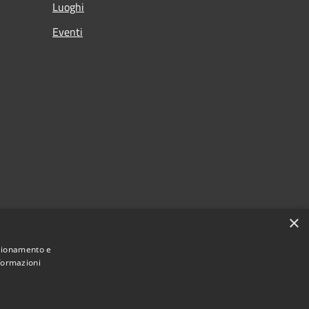
Luoghi
Eventi
×
nzionamento e
nformazioni