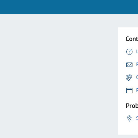
Cont
Prob