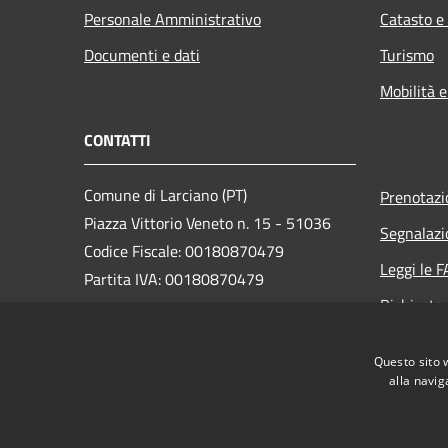
Personale Amministrativo
Catasto e
Documenti e dati
Turismo
Mobilità e
CONTATTI
Comune di Larciano (PT)
Prenotaz
Piazza Vittorio Veneto n. 15 - 51036
Segnalazi
Codice Fiscale: 00180870479
Leggi le 
Partita IVA: 00180870479
Richiesta
PEC:
comune.larciano@postacert.toscana.it
Questo sito 
Centralino Unico: +39 0573 85811
alla navig