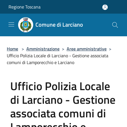
Salta al contenuto principale
Regione Toscana
Comune di Larciano
Home
>
Amministrazione
>
Aree amministrative
>
Ufficio Polizia Locale di Larciano - Gestione associata
comuni di Lamporecchio e Larciano
Ufficio Polizia Locale
di Larciano - Gestione
associata comuni di
Lamporecchio e