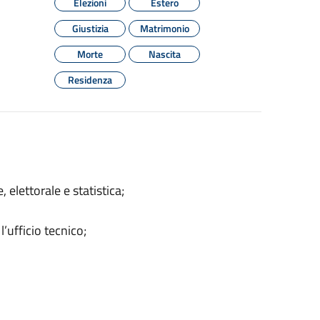
Elezioni
Estero
Giustizia
Matrimonio
Morte
Nascita
Residenza
e, elettorale e statistica;
’ufficio tecnico;