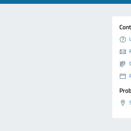
Cont
Prob