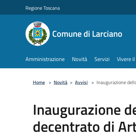
Salta al contenuto principale
Regione Toscana
Comune di Larciano
Amministrazione
Novità
Servizi
Vivere 
Home
>
Novità
>
Avvisi
>
Inaugurazione dello
Inaugurazione de
decentrato di Ar