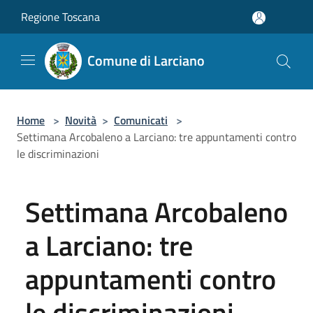
Salta al contenuto principale
Regione Toscana
Comune di Larciano
Home
>
Novità
>
Comunicati
>
Settimana Arcobaleno a Larciano: tre appuntamenti contro
le discriminazioni
Settimana Arcobaleno
a Larciano: tre
appuntamenti contro
le discriminazioni