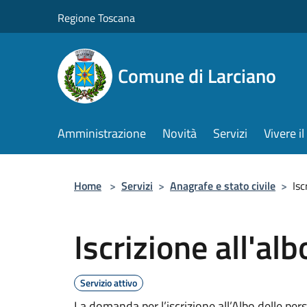
Salta al contenuto principale
Regione Toscana
Comune di Larciano
Amministrazione
Novità
Servizi
Vivere 
Home
>
Servizi
>
Anagrafe e stato civile
>
Isc
Iscrizione all'alb
Servizio attivo
La domanda per l’iscrizione all’Albo delle pers