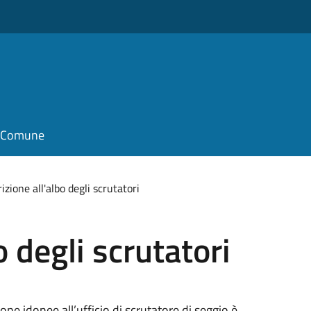
il Comune
rizione all'albo degli scrutatori
o degli scrutatori
one idonee all’ufficio di scrutatore di seggio è