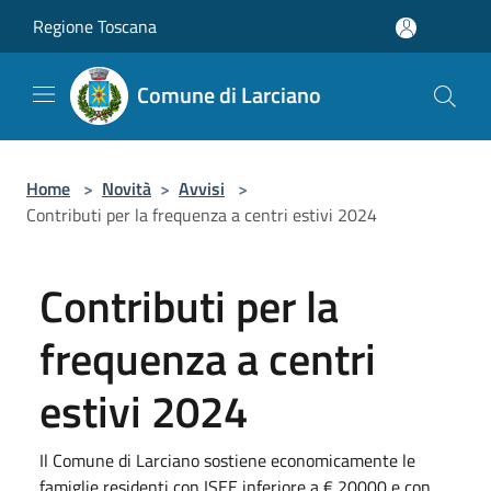
Salta al contenuto principale
Regione Toscana
Comune di Larciano
Home
>
Novità
>
Avvisi
>
Contributi per la frequenza a centri estivi 2024
Contributi per la
frequenza a centri
estivi 2024
Il Comune di Larciano sostiene economicamente le
famiglie residenti con ISEE inferiore a € 20000 e con