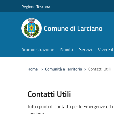
Salta al contenuto principale
Regione Toscana
Comune di Larciano
Amministrazione
Novità
Servizi
Vivere 
Home
>
Comunità e Territorio
>
Contatti Utili
Contatti Utili
Tutti i punti di contatto per le Emergenze ed i
Larciano