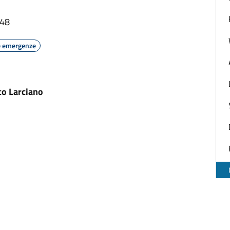
:48
e emergenze
co Larciano