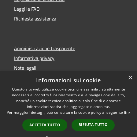
Leggi le FAQ
Richiesta assistenza
Amministrazione trasparente
Informativa privacy
Note legali
×
Dichiarazione di accessibilità
Informazioni sui cookie
Questo sito web utilizza cookie tecnici e assimilati strettamente
necessari al corretto funzionamento e alla navigazione del sito,
nonché un cookie tecnico analitico al solo fine di elaborare
informazioni statistiche, aggregate e anonime.
RSS
Copyright © 2026 • Comune di
Per maggiori dettagli, può consultare la cookie policy al seguente
link
Accessibilità
Larciano • Powered by
Privacy
Municipium
Accesso
•
RIFIUTA TUTTO
ACCETTA TUTTO
Cookie
redazione